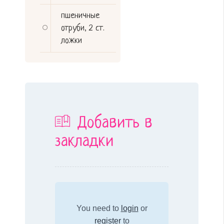
пшеничные
отруби
,
2 ст.
ложки
Добавить в
закладки
You need to
login
or
register
to