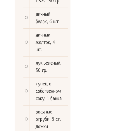
1,5%
,
150 гр.
яичный
белок
,
6 шт.
яичный
желток
,
4
шт.
лук зеленый
,
50 гр.
тунец в
собственном
соку
,
1 банка
овсяные
отруби
,
3 ст.
ложки