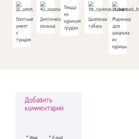
Пицца
из
Плотный
Диетическая
Цыпленок
Маринад
куриной
омлет
лазанья
табака
для
грудки
с
шашлыка
тунцом
из
курицы.
Добавить
комментарий
*
Имя
*
E-mail